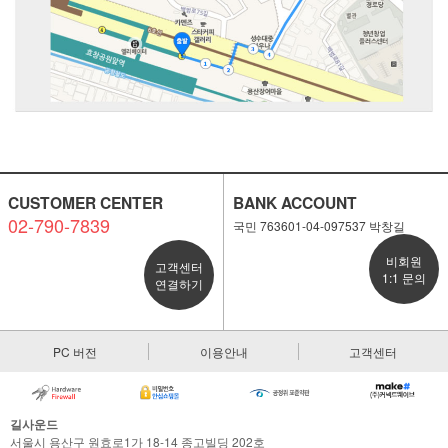
CUSTOMER CENTER
BANK ACCOUNT
02-790-7839
국민 763601-04-097537 박창길
비회원
고객센터
1:1 문의
연결하기
PC 버전
이용안내
고객센터
길사운드
서울시 용산구 원효로1가 18-14 종고빌딩 202호