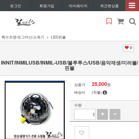
로그인
회원가입
마이페이지
최근본상품
특수조명/포그머신/소독기
LED핀볼
0
INNIT/INMILUSB/INMIL-USB/블루투스/USB/음악재생/미러볼/
핀볼
25,000
상품가
원
배송비
(착불)
수량