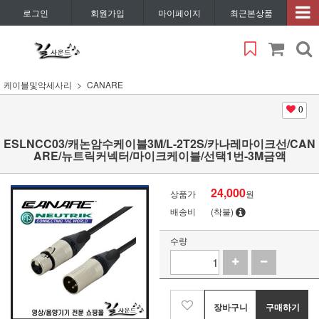
로그인
회원가입
마이페이지
최근본상품
케이블및악세사리
CANARE
0
ESLNCC03/캐논암수케이블3M/L-2T2S/카나레마이크선/CAN
ARE/뉴트릭커넥터/마이크케이블/선택1번-3M금액
24,000
상품가
원
배송비
(착불)
수량
장바구니
구매하기