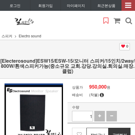
로그인
회원가입
마이페이지
최근본상품
스피커
Electro sound
0
[Electerosound]ESW15/ESW-15/모니터 스피커/15인치/2way/
800W/흰색스피커가능(중소규모 교회.강당.강의실.회의실.매장.
클럽)
950,000
상품가
원
배송비
(착불)
수량
장바구니
구매하기