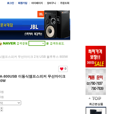
B 이동식앰프스피커 무선마이크 2개 USB 블루투스 800W
0
B JPA-800USB 이동식앰프스피커 무선마이크
00W
00원
0
원
최근본상품