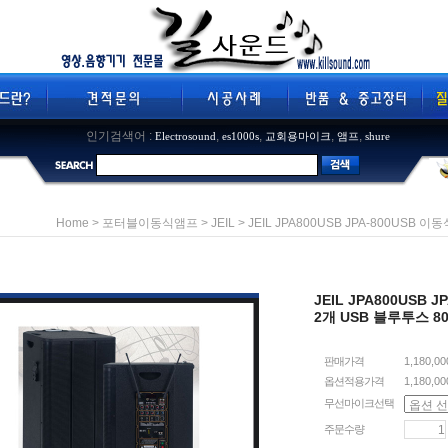
인기검색어 :
,
,
,
,
Electrosound
es1000s
교회용마이크
앰프
shure
>
>
> JEIL JPA800USB JPA-800US
Home
포터블이동식앰프
JEIL
JEIL JPA800US
2개 USB 블루투스 8
판매가격
1,180,0
옵션적용가격
1,180,00
무선마이크선택
주문수량