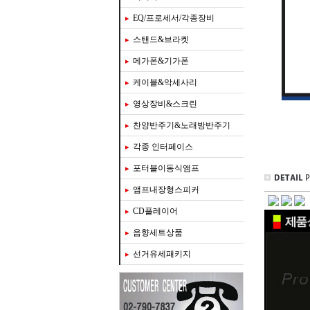
EQ/프로세서/각종장비
스탠드&브라켓
메가폰&기가폰
케이블&악세사리
영상장비&스크린
찬양반주기&노래방반주기
각종 인터페이스
포터블이동식앰프
앰프내장형스피커
CD플레이어
음향세트상품
선거유세패키지