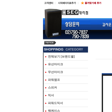
steinberg ur816c
전체보기 [브랜드별]
유선마이크
무선마이크
파워앰프
스피커
믹서
파워드믹서
랙케이스