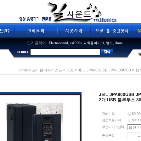
인기검색어 :
,
,
,
,
Electrosound
es1000s
교회용마이크
앰프
shure
>
>
> JEIL JPA800USB JPA-800US
Home
포터블이동식앰프
JEIL
JEIL JPA800US
2개 USB 블루투스 8
판매가격
1,180,0
옵션적용가격
1,180,00
무선마이크선택
주문수량