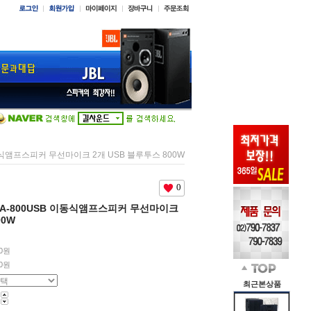
B 이동식앰프스피커 무선마이크 2개 USB 블루투스 800W
0
B JPA-800USB 이동식앰프스피커 무선마이크
00W
00원
0
원
최근본상품