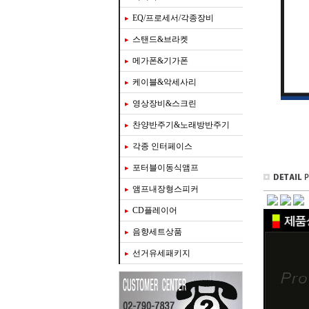
EQ/프로세서/각종장비
스탠드&브라켓
메가폰&기가폰
케이블&악세사리
영상장비&스크린
찬양반주기&노래방반주기
각종 인터페이스
포터블이동식앰프
앰프내장형스피커
CD플레이어
음향세트상품
선거유세패키지