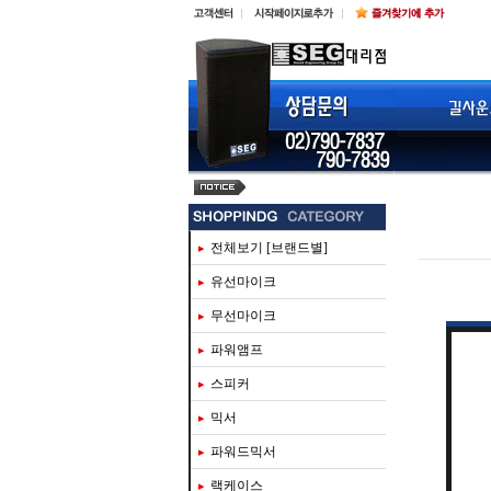
steinberg ur816c
전체보기 [브랜드별]
유선마이크
무선마이크
파워앰프
스피커
믹서
파워드믹서
랙케이스