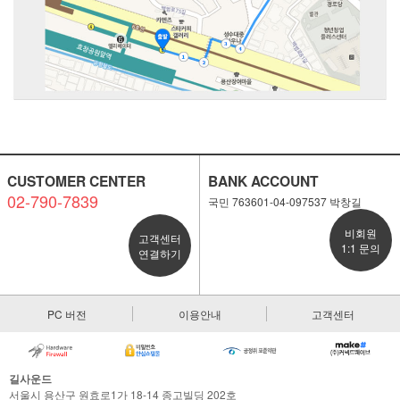
CUSTOMER CENTER
BANK ACCOUNT
02-790-7839
국민 763601-04-097537 박창길
비회원
고객센터
1:1 문의
연결하기
PC 버전
이용안내
고객센터
길사운드
서울시 용산구 원효로1가 18-14 종고빌딩 202호