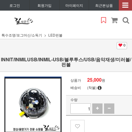
로그인
회원가입
마이페이지
최근본상품
특수조명/포그머신/소독기
LED핀볼
0
INNIT/INMILUSB/INMIL-USB/블루투스/USB/음악재생/미러볼/
핀볼
25,000
상품가
원
배송비
(착불)
수량