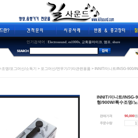
인기검색어 :
,
,
,
,
Electrosound
es1000s
교회용마이크
앰프
shure
>
> INNIT/이니트/INSG-90
수조명/포그머신/소독기
포그머신/연무기/기타관련용품
INNIT/이니트/INSG
형/900W/특수조명
판매가격
90,000
원
주문수량