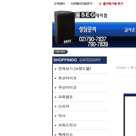
steinberg ur816c
>
Home
특
전체보기 [브랜드별]
유선마이크
무선마이크
파워앰프
스피커
믹서
파워드믹서
랙케이스