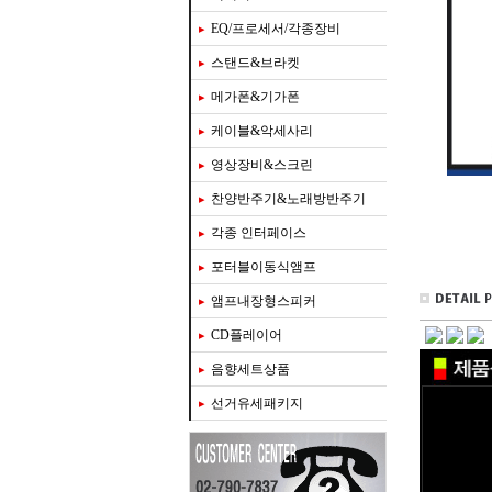
EQ/프로세서/각종장비
스탠드&브라켓
메가폰&기가폰
케이블&악세사리
영상장비&스크린
찬양반주기&노래방반주기
각종 인터페이스
포터블이동식앰프
앰프내장형스피커
CD플레이어
음향세트상품
선거유세패키지