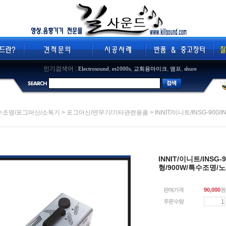
인기검색어 :
,
,
,
,
Electrosound
es1000s
교회용마이크
앰프
shure
>
> INNIT/이니트/INSG-90
수조명/포그머신/소독기
포그머신/연무기/기타관련용품
INNIT/이니트/INSG
형/900W/특수조명
판매가격
90,000
원
주문수량