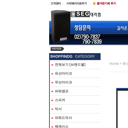
steinberg ur816c
>
Home
특
전체보기 [브랜드별]
유선마이크
무선마이크
파워앰프
스피커
믹서
파워드믹서
랙케이스