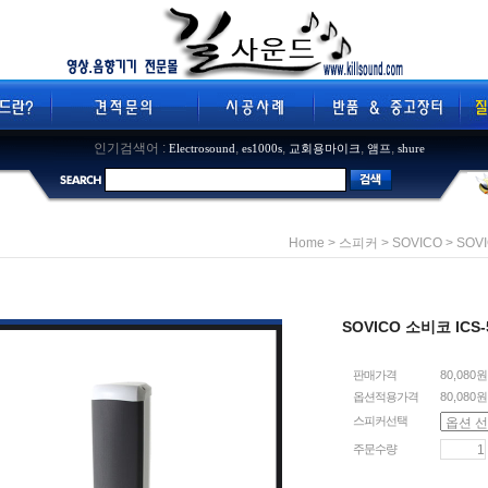
인기검색어 :
,
,
,
,
Electrosound
es1000s
교회용마이크
앰프
shure
>
>
> SOV
Home
스피커
SOVICO
SOVICO 소비코 ICS
판매가격
80,080원
옵션적용가격
80,080
원
스피커선택
주문수량