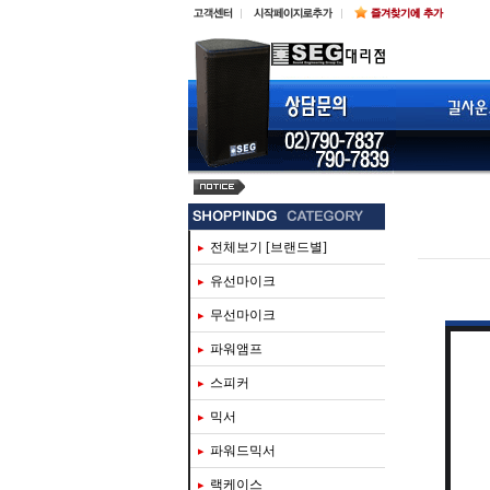
steinberg ur816c
전체보기 [브랜드별]
유선마이크
무선마이크
파워앰프
스피커
믹서
파워드믹서
랙케이스