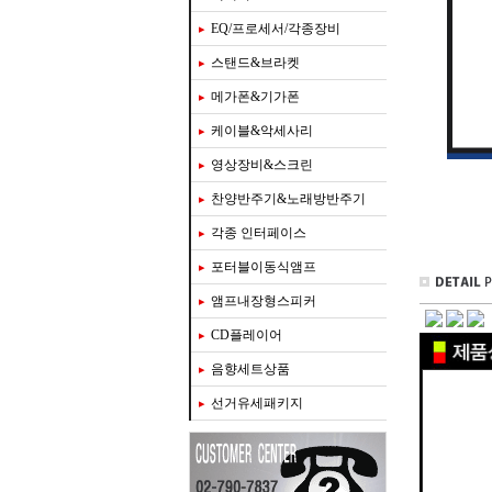
EQ/프로세서/각종장비
스탠드&브라켓
메가폰&기가폰
케이블&악세사리
영상장비&스크린
찬양반주기&노래방반주기
각종 인터페이스
포터블이동식앰프
앰프내장형스피커
CD플레이어
음향세트상품
선거유세패키지