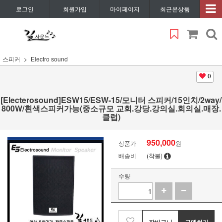
로그인
회원가입
마이페이지
최근본상품
스피커
Electro sound
0
[Electerosound]ESW15/ESW-15/모니터 스피커/15인치/2way/
800W/흰색스피커가능(중소규모 교회.강당.강의실.회의실.매장.
클럽)
950,000
상품가
원
배송비
(착불)
수량
장바구니
구매하기